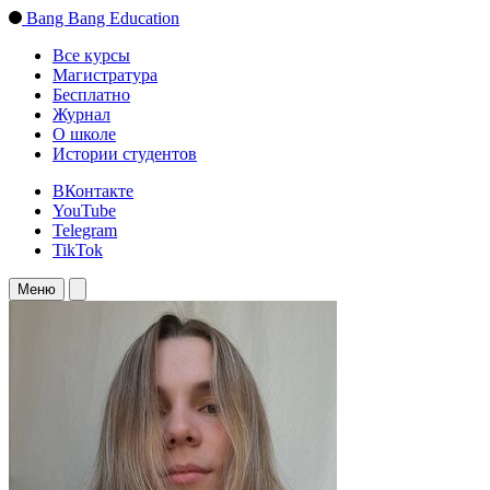
Bang Bang Education
Все курсы
Магистратура
Бесплатно
Журнал
О школе
Истории студентов
ВКонтакте
YouTube
Telegram
TikTok
Меню