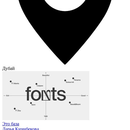
Дубай
Это база
Дарья Кичибекова