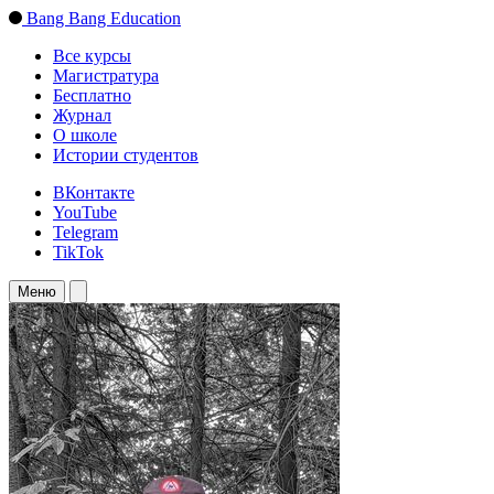
Bang Bang Education
Все курсы
Магистратура
Бесплатно
Журнал
О школе
Истории студентов
ВКонтакте
YouTube
Telegram
TikTok
Меню